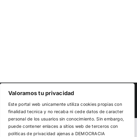
Copyright 2023 |
Democracia Nacional
| All Rights Reserved
Valoramos tu privacidad
Utilizamos cookies propias y de terceros para garantizar
Facebook
Twitter
Instagram
Este portal web unicamente utiliza cookies propias con
el funcionamiento de la web, medir su uso y mejorar
finalidad tecnica y no recaba ni cede datos de caracter
nuestros servicios. Puede aceptar todas las cookies,
personal de los usuarios sin conocimiento. Sin embargo,
rechazar las no necesarias o configurar sus preferencias.
Política de cookies
puede contener enlaces a sitios web de terceros con
Warning
: Undefined variable $visibility_homepage in
politicas de privacidad ajenas a DEMOCRACIA