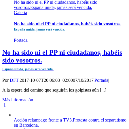
No ha sido ni el PP ni ciudadanos, habéis sido
vosotros.España unida, jamás será vencida.
Galería
No ha sido ni el PP ni ciudadanos, habéis sido vosotros.
España unida, jamás será vencida.
Portada
No ha sido ni el PP ni ciudadanos, habéis
sido vosotros.
España unida, jamás será vencida.
Por
DFT
|
2017-10-07T20:06:03+02:00
07/10/2017
|
Portada
|
A la espera del camino que seguirán los golpistas aún [...]
Más información
1
Acción relámpago frente a TV3.Protesta contra el separatismo
en Barcelona.