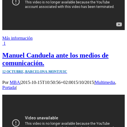
Más información
1
Manuel Canduela ante los medios de
comunicación.
12 OCTUBRE, BARCELONA-MONTJUIC
Por
MBA
|
2015-10-15T10:50:56+02:00
15/10/2015
|
Multimedia
,
Portada
|