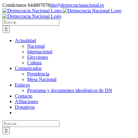
Saltar
Contáctanos 644807078
|
dn@democracianacional.es
al
contenido
Buscar:
Actualidad
Nacional
Internacional
Elecciones
Cultura
Comunicados
Presidencia
Mesa Nacional
Enlaces
Programa y documentos ideológicos de DN
Contacto
Afiliaciones
Donativos
Buscar: