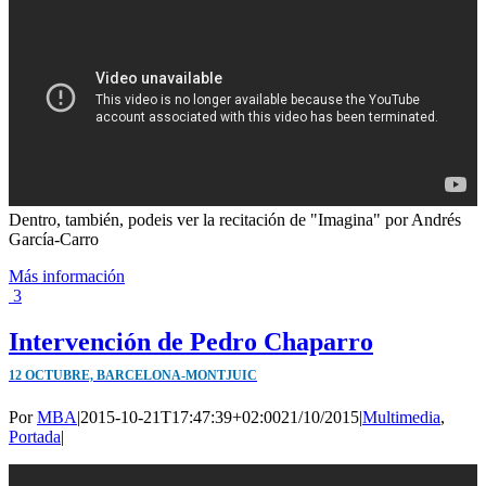
Dentro, también, podeis ver la recitación de "Imagina" por Andrés
García-Carro
Más información
3
Intervención de Pedro Chaparro
12 OCTUBRE, BARCELONA-MONTJUIC
Por
MBA
|
2015-10-21T17:47:39+02:00
21/10/2015
|
Multimedia
,
Portada
|