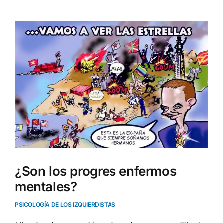
Ver
imagen
más
grande
¿Son los progres enfermos
mentales?
PSICOLOGÍA DE LOS IZQUIERDISTAS