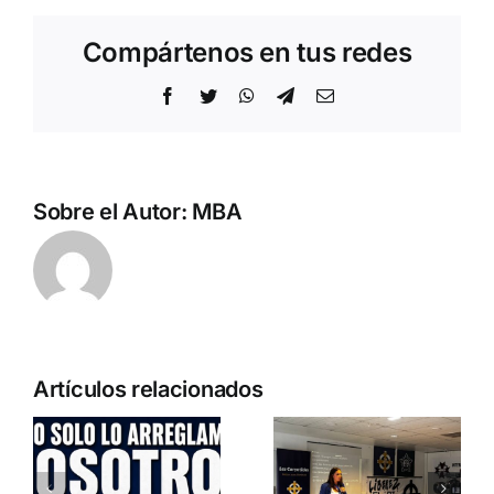
Compártenos en tus redes
Facebook
Twitter
WhatsApp
Telegram
Correo
electrónico
Sobre el Autor:
MBA
Pedro
Artículos relacionados
Chaparro
a
participa en
o
Entrevista a
«La
Jennifer