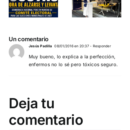
Burbuja»
es
Amaro
de
Departamento Pro-Vida
Periodista
de Democracia Nacional
Digital
DEBATE DE
Un comentario
ACTUALIDAD
Jesús Padilla
08/01/2016 en 20:37
- Responder
Muy bueno, lo explica a la perfección,
enfermos no lo sé pero tóxicos seguro.
Deja tu
comentario