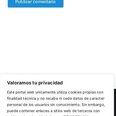
Valoramos tu privacidad
Utilizamos cookies propias y de terceros para garantizar
Este portal web unicamente utiliza cookies propias con
el funcionamiento de la web, medir su uso y mejorar
Copyright 2023 |
Democracia Nacional
| All Rights Reserved
finalidad tecnica y no recaba ni cede datos de caracter
nuestros servicios. Puede aceptar todas las cookies,
personal de los usuarios sin conocimiento. Sin embargo,
rechazar las no necesarias o configurar sus preferencias.
Facebook
Twitter
Instagram
Política de cookies
puede contener enlaces a sitios web de terceros con