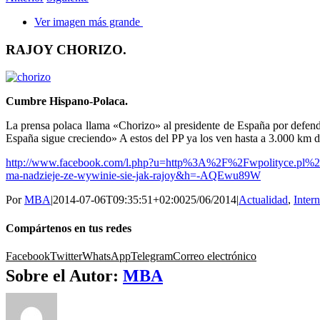
Ver imagen más grande
RAJOY CHORIZO.
Cumbre Hispano-Polaca.
La prensa polaca llama «Chorizo» al presidente de España por defende
España sigue creciendo» A estos del PP ya los ven hasta a 3.000 km de
http://www.facebook.com/l.php?u=http%3A%2F%2Fwpolityce.pl%2Fpol
ma-nadzieje-ze-wywinie-sie-jak-rajoy&h=-AQEwu89W
Por
MBA
|
2014-07-06T09:35:51+02:00
25/06/2014
|
Actualidad
,
Inter
Compártenos en tus redes
Facebook
Twitter
WhatsApp
Telegram
Correo electrónico
Sobre el Autor:
MBA