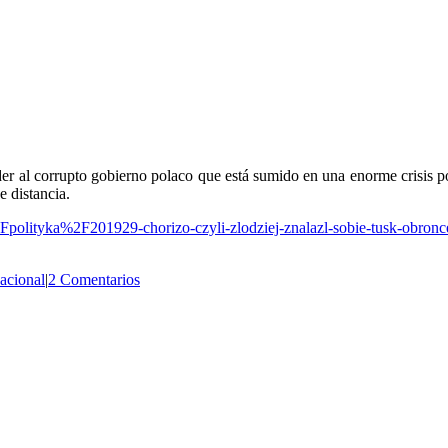
r al corrupto gobierno polaco que está sumido en una enorme crisis por 
 distancia.
ityka%2F201929-chorizo-czyli-zlodziej-znalazl-sobie-tusk-obronce
nacional
|
2 Comentarios