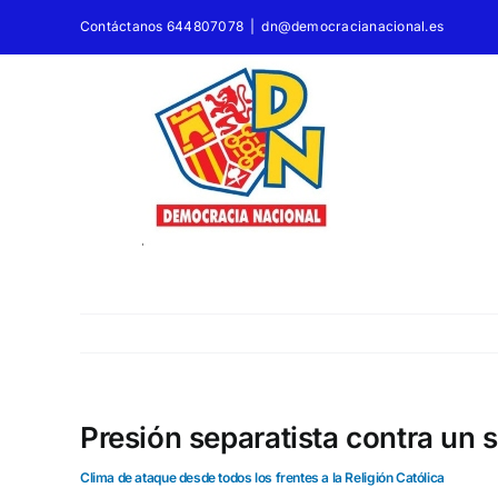
Saltar
Contáctanos 644807078
|
dn@democracianacional.es
al
contenido
Presión separatista contra un 
Clima de ataque desde todos los frentes a la Religión Católica