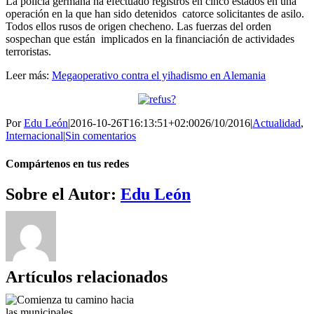
La policía germana ha efectuado registros en cinco estados en una
operación en la que han sido detenidos catorce solicitantes de asilo.
Todos ellos rusos de origen checheno. Las fuerzas del orden
sospechan que están implicados en la financiación de actividades
terroristas.
Leer más:
Megaoperativo contra el yihadismo en Alemania
Por
Edu León
|
2016-10-26T16:13:51+02:00
26/10/2016
|
Actualidad
,
Internacional
|
Sin comentarios
Compártenos en tus redes
Facebook
Twitter
WhatsApp
Telegram
Correo
Sobre el Autor:
Edu León
electrónico
Artículos relacionados