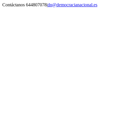
Saltar
Contáctanos 644807078
|
dn@democracianacional.es
al
contenido