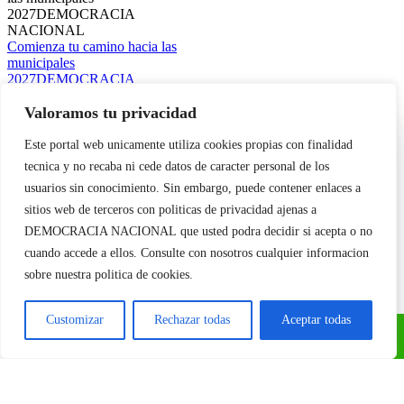
Comienza tu camino hacia las
municipales
2027DEMOCRACIA
NACIONAL
Galería
Valoramos tu privacidad
Utilizamos cookies propias y de terceros para garantizar el
Este portal web unicamente utiliza cookies propias con finalidad
Comienza tu camino hacia
funcionamiento de la web, medir su uso y mejorar nuestros
las municipales 2027
tecnica y no recaba ni cede datos de caracter personal de los
servicios. Puede aceptar todas las cookies, rechazar las no
DEMOCRACIA NACIONAL
necesarias o configurar sus preferencias.
Política de cookies
usuarios sin conocimiento. Sin embargo, puede contener enlaces a
sitios web de terceros con politicas de privacidad ajenas a
Deja tu comentario
Aceptar todo
DEMOCRACIA NACIONAL
que usted podra decidir si acepta o no
cuando accede a ellos. Consulte con nosotros cualquier informacion
Comentar
Entrevista a Jennifer
Rechazar
sobre nuestra politica de cookies.
AmaroDepartamento Pro-
Vida de Democracia Nacional
Galería
Configurar
Customizar
Rechazar todas
Aceptar todas
Entrevista a Jennifer
Amaro
Departamento Pro-Vida de
Democracia Nacional