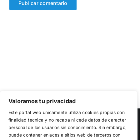
Valoramos tu privacidad
Utilizamos cookies propias y de terceros para garantizar
Este portal web unicamente utiliza cookies propias con
el funcionamiento de la web, medir su uso y mejorar
Copyright 2023 |
Democracia Nacional
| All Rights Reserved
finalidad tecnica y no recaba ni cede datos de caracter
nuestros servicios. Puede aceptar todas las cookies,
personal de los usuarios sin conocimiento. Sin embargo,
rechazar las no necesarias o configurar sus preferencias.
Facebook
Twitter
Instagram
Política de cookies
puede contener enlaces a sitios web de terceros con