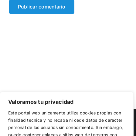
Valoramos tu privacidad
Utilizamos cookies propias y de terceros para garantizar
Este portal web unicamente utiliza cookies propias con
el funcionamiento de la web, medir su uso y mejorar
Copyright 2023 |
Democracia Nacional
| All Rights Reserved
finalidad tecnica y no recaba ni cede datos de caracter
nuestros servicios. Puede aceptar todas las cookies,
personal de los usuarios sin conocimiento. Sin embargo,
rechazar las no necesarias o configurar sus preferencias.
Facebook
Twitter
Instagram
Política de cookies
puede contener enlaces a sitios web de terceros con