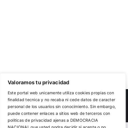
Valoramos tu privacidad
Utilizamos cookies propias y de terceros para garantizar
Este portal web unicamente utiliza cookies propias con
el funcionamiento de la web, medir su uso y mejorar
Copyright 2023 |
Democracia Nacional
| All Rights Reserved
finalidad tecnica y no recaba ni cede datos de caracter
nuestros servicios. Puede aceptar todas las cookies,
personal de los usuarios sin conocimiento. Sin embargo,
rechazar las no necesarias o configurar sus preferencias.
Facebook
Twitter
Instagram
Política de cookies
puede contener enlaces a sitios web de terceros con
politicas de privacidad ajenas a DEMOCRACIA
NACIONAL
que usted podra decidir si acepta o no
Aceptar todo