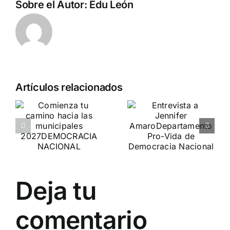
Sobre el Autor:
Edu León
Artículos relacionados
a
Crónica
o
Entrevista a
«Marcha SÍ
Jennifer
A LA VIDA»
es
Amaro
DN ESTUVO PRESENTE
Departamento Pro-Vida
de Democracia Nacional
Deja tu
comentario