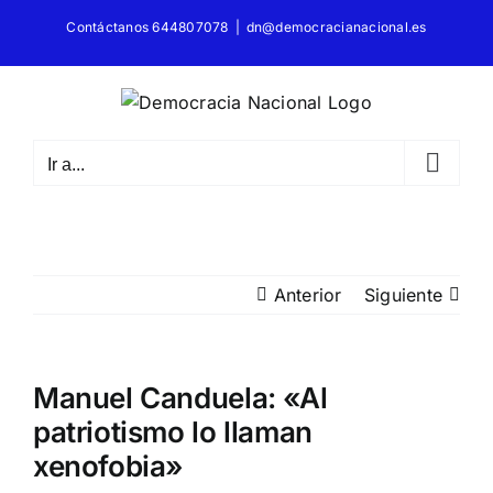
Saltar
Contáctanos 644807078
|
dn@democracianacional.es
al
contenido
Ir a...
Anterior
Siguiente
Manuel Canduela: «Al
patriotismo lo llaman
xenofobia»