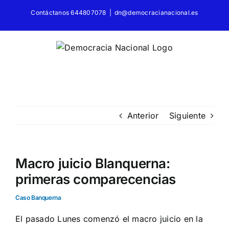
Saltar
Contáctanos 644807078
|
dn@democracianacional.es
al
contenido
Anterior
Siguiente
Macro juicio Blanquerna:
primeras comparecencias
Caso Banquerna
El pasado Lunes comenzó el macro juicio en la