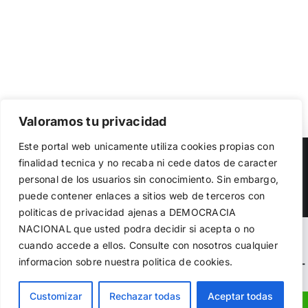
Valoramos tu privacidad
Utilizamos cookies propias y de terceros para garantizar
Este portal web unicamente utiliza cookies propias con
el funcionamiento de la web, medir su uso y mejorar
Copyright 2023 |
Democracia Nacional
| All Rights Reserved
finalidad tecnica y no recaba ni cede datos de caracter
nuestros servicios. Puede aceptar todas las cookies,
personal de los usuarios sin conocimiento. Sin embargo,
rechazar las no necesarias o configurar sus preferencias.
Facebook
Twitter
Instagram
Política de cookies
puede contener enlaces a sitios web de terceros con
politicas de privacidad ajenas a DEMOCRACIA
NACIONAL
que usted podra decidir si acepta o no
Aceptar todo
Warning
: Undefined variable $visibility_homepage in
cuando accede a ellos. Consulte con nosotros cualquier
informacion sobre nuestra politica de cookies.
Rechazar
/home/demopwcr/public_html/wp-content/plugins/kn-
mobile-sharebar/kn_mobile_sharebar.php
on line
71
Configurar
Customizar
Rechazar todas
Aceptar todas