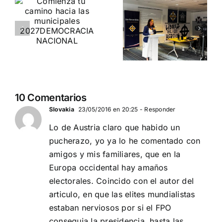
o
Entrevista a
cumbre de
Jennifer
la APF en
es
Amaro
Belgrado
(Serbia)
Departamento Pro-Vida
de Democracia Nacional
El futuro de las naciones
europeas
10 Comentarios
Slovakia
23/05/2016 en 20:25
- Responder
Lo de Austria claro que habido un
pucherazo, yo ya lo he comentado con
amigos y mis familiares, que en la
Europa occidental hay amaños
electorales. Coincido con el autor del
articulo, en que las elites mundialistas
estaban nerviosos por si el FPO
conseguia la presidencia, hasta las