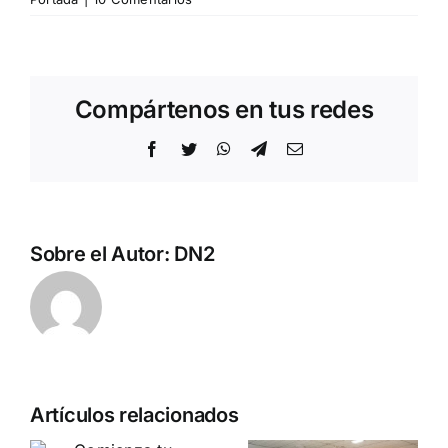
Compártenos en tus redes
Facebook
Twitter
WhatsApp
Telegram
Correo
electrónico
Sobre el Autor:
DN2
Artículos relacionados
a
DN en la