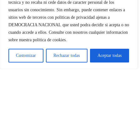
las municipales 2027
tecnica y no recaba ni cede datos de caracter personal de los
DEMOCRACIA NACIONAL
usuarios sin conocimiento. Sin embargo, puede contener enlaces a
sitios web de terceros con politicas de privacidad ajenas a
Deja tu comentario
DEMOCRACIA NACIONAL
que usted podra decidir si acepta o no
cuando accede a ellos. Consulte con nosotros cualquier informacion
Comentar
Entrevista a Jennifer
sobre nuestra politica de cookies.
AmaroDepartamento Pro-
Vida de Democracia Nacional
Galería
Customizar
Rechazar todas
Aceptar todas
Entrevista a Jennifer
Amaro
Departamento Pro-Vida de
Democracia Nacional
Guardar mi nombre, email y sitio web en este navegador para la
próxima vez que comente.
DN en la cumbre de la APF
en Belgrado (Serbia)El futuro
de las naciones europeas
Galería
Copyright 2023 |
Democracia Nacional
| All Rights Reserved
Facebook
Twitter
Instagram