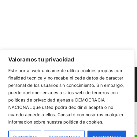
Valoramos tu privacidad
Utilizamos cookies propias y de terceros para garantizar
Este portal web unicamente utiliza cookies propias con
el funcionamiento de la web, medir su uso y mejorar
Copyright 2023 |
Democracia Nacional
| All Rights Reserved
finalidad tecnica y no recaba ni cede datos de caracter
nuestros servicios. Puede aceptar todas las cookies,
personal de los usuarios sin conocimiento. Sin embargo,
rechazar las no necesarias o configurar sus preferencias.
Facebook
Twitter
Instagram
Política de cookies
puede contener enlaces a sitios web de terceros con
politicas de privacidad ajenas a DEMOCRACIA
NACIONAL
que usted podra decidir si acepta o no
Aceptar todo
Warning
: Undefined variable $visibility_homepage in
cuando accede a ellos. Consulte con nosotros cualquier
informacion sobre nuestra politica de cookies.
Rechazar
/home/demopwcr/public_html/wp-content/plugins/kn-
mobile-sharebar/kn_mobile_sharebar.php
on line
71
Configurar