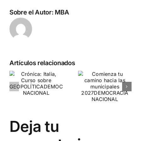
Sobre el Autor:
MBA
Artículos relacionados
Comienza
tu camino
Entrevista a
hacia las
Jennifer
municipales
Amaro
ICA
2027
Departamento Pro-Vida
DEMOCRACIA
de Democracia Nacional
Deja tu
NACIONAL