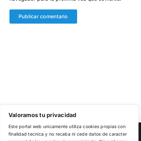
Valoramos tu privacidad
Utilizamos cookies propias y de terceros para garantizar
Este portal web unicamente utiliza cookies propias con
el funcionamiento de la web, medir su uso y mejorar
Copyright 2023 |
Democracia Nacional
| All Rights Reserved
finalidad tecnica y no recaba ni cede datos de caracter
nuestros servicios. Puede aceptar todas las cookies,