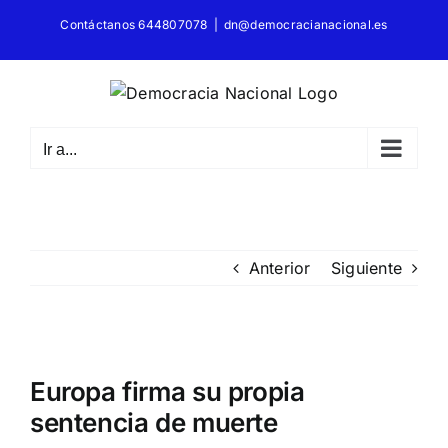
Saltar
Contáctanos 644807078
|
dn@democracianacional.es
al
contenido
Ir a...
Anterior
Siguiente
Ver
imagen
Europa firma su propia
más
sentencia de muerte
grande