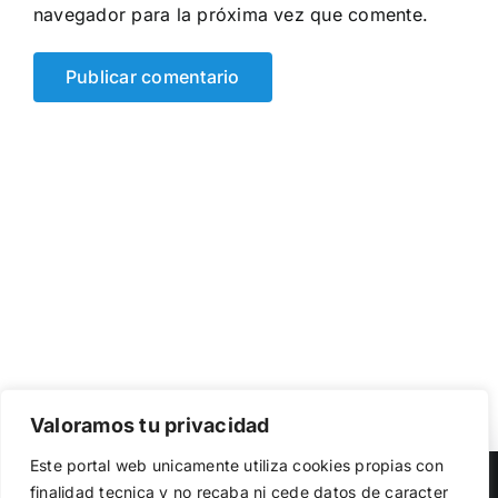
navegador para la próxima vez que comente.
Valoramos tu privacidad
Utilizamos cookies propias y de terceros para garantizar
Este portal web unicamente utiliza cookies propias con
el funcionamiento de la web, medir su uso y mejorar
Copyright 2023 |
Democracia Nacional
| All Rights Reserved
finalidad tecnica y no recaba ni cede datos de caracter