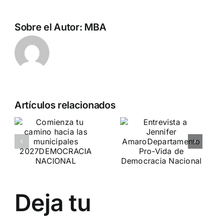
Sobre el Autor:
MBA
Artículos relacionados
a
DN en la
o
Entrevista a
cumbre de
Jennifer
la APF en
es
Amaro
Belgrado
(Serbia)
Departamento Pro-Vida
de Democracia Nacional
El futuro de las naciones
Deja tu
europeas