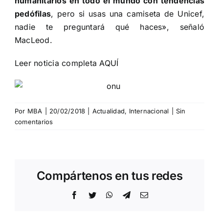
humanitarios en todo el mundo con tendencias
pedófilas
, pero si usas una camiseta de Unicef,
nadie te preguntará qué haces», señaló
MacLeod.
Leer noticia completa
AQUÍ
Por
MBA
|
20/02/2018
|
Actualidad
,
Internacional
|
Sin
comentarios
Compártenos en tus redes
Facebook
Twitter
WhatsApp
Telegram
Correo
electrónico