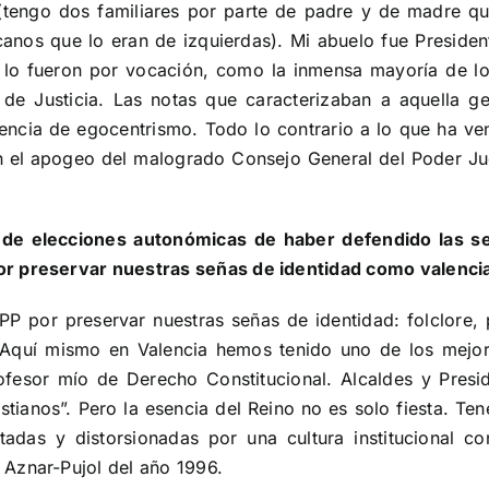
(tengo dos familiares por parte de padre y de madre q
canos que lo eran de izquierdas). Mi abuelo fue Presiden
s, lo fueron por vocación, como la inmensa mayoría de lo
de Justicia. Las notas que caracterizaban a aquella ge
sencia de egocentrismo. Todo lo contrario a lo que ha 
on el apogeo del malogrado Consejo General del Poder Judi
 de elecciones autonómicas de haber defendido las se
or preservar nuestras señas de identidad como valenc
PP por preservar nuestras señas de identidad: folclore, 
 Aquí mismo en Valencia hemos tenido uno de los mejor
ofesor mío de Derecho Constitucional. Alcaldes y Presid
tianos”. Pero la esencia del Reino no es solo fiesta. Te
tadas y distorsionadas por una cultura institucional c
Aznar-Pujol del año 1996.