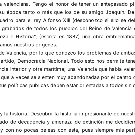
ra valenciana. Tengo el honor de tener un antepasado pi
su época tanto o más que los de su amigo Joaquín. Des
uadro para el rey Alfonso XIII (desconozco si ello se d
os grabados de todos los pueblos del Reino de Valencia 
eza e Historia”, (escrita en 1887) una obra emblemátic
ramos nuestros orígenes.
y de Valencia, por lo que conozco los problemas de amb
partido, Democracia Nacional. Todo esto nos permite te
 interior y otra marítima; una Valencia que habla valenc
 que a veces se sienten muy abandonadas por el centro de
sus políticas públicas deben estar orientadas a todos sin 
 la historia. Descubrir la historia impresionante de nues
tado de decadencia y amenaza de extinción me decidieron 
 y con no pocas peleas con ésta, pues siempre mis pari