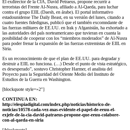
El exdirector de la CIA, David Petraeus, propone recurrir a
terroristas del Frente Al-Nusra, afiliado a Al-Qaeda, para luchar
contra el grupo EIIL (Daesh, en árabe). El portal informativo
estadounidense The Daily Beast, en su versión del lunes, citando a
cuatro fuentes fidedignas, publicó que el también excomndante de
las fuerzas militares de EE.UU. en Irak y Afganistán, ha exhortado a
las autoridades del país norteamericano que tuvieran en cuanta la
posibilidad de cooperar con los “miembros moderados” de Al-Nusra
para poder frenar la expansión de las fuerzas extremistas de EIIL en
Siria.
Es un reconocimiento de que el plan de EE.UU. para degradar y
destruir a EIIL no funciona. (…) Desde el punto de vista estratégico,
es desesperado”, sostuvo Christopher Harmer, el analista del
Proyecto para la Seguridad del Oriente Medio del Instituto de
Estudios de la Guerra en Washington.
[blockquote style=»2″]
CONTINUA EN:
http://elespiadigital.com/index.php/noticias/historico-de-
noticias/10578-cada-vez-mas-evidente-el-papel-de-eeuu-el-
exjefe-de-la-cia-david-patraeus-propone-que-eeuu-colabore-
con-al-qaeda-en-siria
[/blockquote]