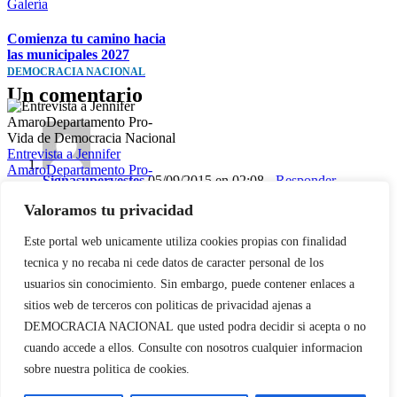
Galería
Comienza tu camino hacia
las municipales 2027
DEMOCRACIA NACIONAL
Un comentario
Entrevista a Jennifer
AmaroDepartamento Pro-
Signasupervestes
05/09/2015 en 02:08
- Responder
Vida de Democracia Nacional
Galería
Valoramos tu privacidad
Un momento..
Entrevista a Jennifer
¿ No habíamos quedado que todos esos grupos islámicos eran
Este portal web unicamente utiliza cookies propias con finalidad
Amaro
terroristas ?
tecnica y no recaba ni cede datos de caracter personal de los
Departamento Pro-Vida de
usuarios sin conocimiento. Sin embargo, puede contener enlaces a
Democracia Nacional
Ohhhh…
sitios web de terceros con politicas de privacidad ajenas a
Deja tu comentario
DEMOCRACIA NACIONAL
que usted podra decidir si acepta o no
cuando accede a ellos. Consulte con nosotros cualquier informacion
Comentar
DN en la cumbre de la APF
sobre nuestra politica de cookies.
en Belgrado (Serbia)El futuro