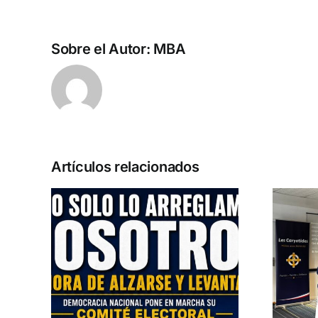
Sobre el Autor:
MBA
Artículos relacionados
u
Entrevista a
las
Jennifer Amaro
2027
Departamento Pro-Vida de Democracia
AL
Nacional