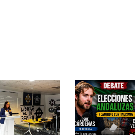
Pedro Chaparro
Confere
participa en «La
internaci
Burbuja» de
Roma: “Eu
Periodista Digital
levanta de
DEBATE DE ACTUALIDAD
ROMA 14 DE MAR