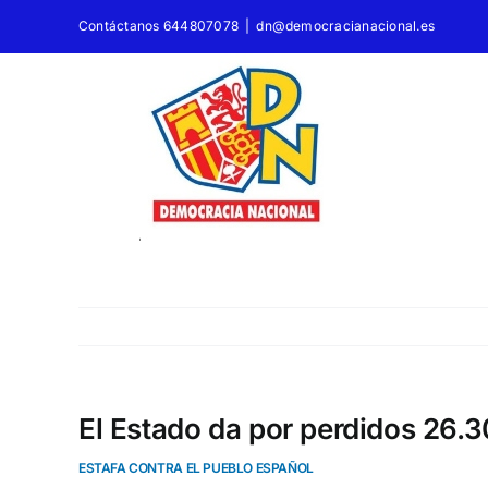
Saltar
Contáctanos 644807078
|
dn@democracianacional.es
al
contenido
El Estado da por perdidos 26.3
ESTAFA CONTRA EL PUEBLO ESPAÑOL