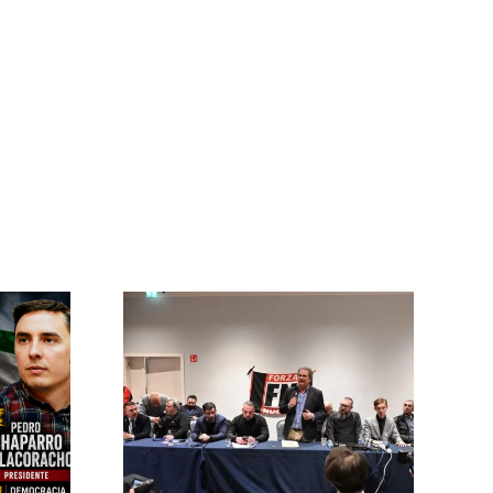
ncia
onal en
ropa se
 nuevo”
ZO DE 2026