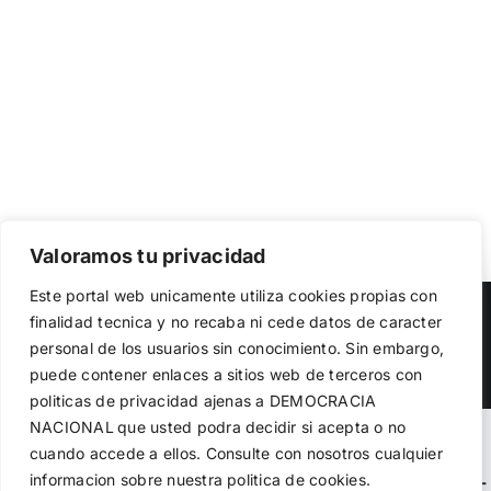
Valoramos tu privacidad
Utilizamos cookies propias y de terceros para garantizar
Este portal web unicamente utiliza cookies propias con
el funcionamiento de la web, medir su uso y mejorar
Copyright 2023 |
Democracia Nacional
| All Rights Reserved
finalidad tecnica y no recaba ni cede datos de caracter
nuestros servicios. Puede aceptar todas las cookies,
personal de los usuarios sin conocimiento. Sin embargo,
rechazar las no necesarias o configurar sus preferencias.
Facebook
Twitter
Instagram
Política de cookies
puede contener enlaces a sitios web de terceros con
politicas de privacidad ajenas a DEMOCRACIA
NACIONAL
que usted podra decidir si acepta o no
Aceptar todo
Warning
: Undefined variable $visibility_homepage in
cuando accede a ellos. Consulte con nosotros cualquier
informacion sobre nuestra politica de cookies.
Rechazar
/home/demopwcr/public_html/wp-content/plugins/kn-