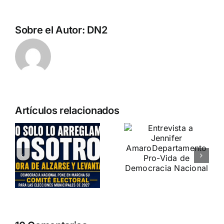
Sobre el Autor:
DN2
Artículos relacionados
a
Crónica
Entrevista a
o
«Marcha SÍ
Jennifer
A LA VIDA»
Amaro
es
DN ESTUVO PRESENTE
Departamento Pro-Vida
de Democracia Nacional