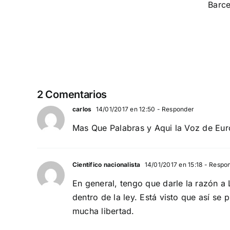
Democracia
invadida
Nacional en
Barcelona
RADIO
AQUI
DÍA NACIONAL DE ESPAÑA
LA
VOZ
DE
2 Comentarios
EUROPA
carlos
14/01/2017 en 12:50
- Responder
Mas Que Palabras y Aqui la Voz de Euro
Científico nacionalista
14/01/2017 en 15:18
- Respo
En general, tengo que darle la razón a
dentro de la ley. Está visto que así s
mucha libertad.