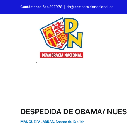
Saltar
Contáctanos 644807078
|
dn@democracianacional.es
al
contenido
DESPEDIDA DE OBAMA/ NUES
MÁS QUE PALABRAS, Sábado de 13 a 14h