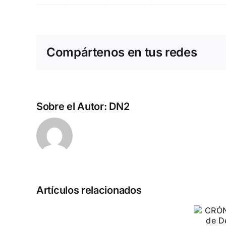
Compártenos en tus redes
Sobre el Autor:
DN2
Israel
Artículos relacionados
¿muro
CRÓNICA 12 de
de
Octubre: Acto de
Occidente?/Canarias