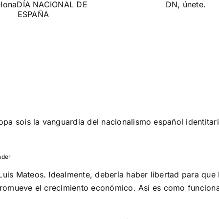
Verano,
España!
DN, por una nueva 
Manifiesto de DN, únete.
pa sois la vanguardia del nacionalismo español identita
nder
 Luis Mateos. Idealmente, debería haber libertad para q
e promueve el crecimiento económico. Así es como funcion