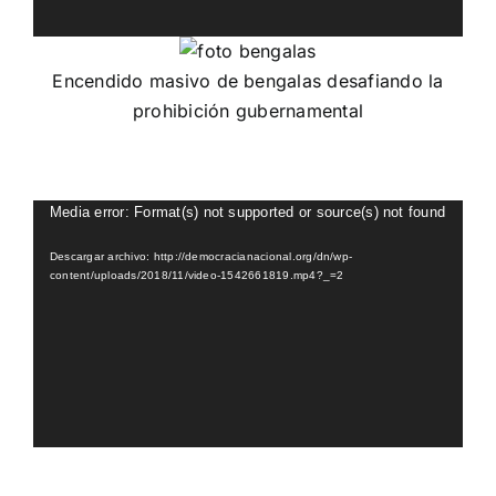
Encendido masivo de bengalas desafiando la
prohibición gubernamental
Reproductor
Media error: Format(s) not supported or source(s) not found
de
Descargar archivo: http://democracianacional.org/dn/wp-
vídeo
content/uploads/2018/11/video-1542661819.mp4?_=2