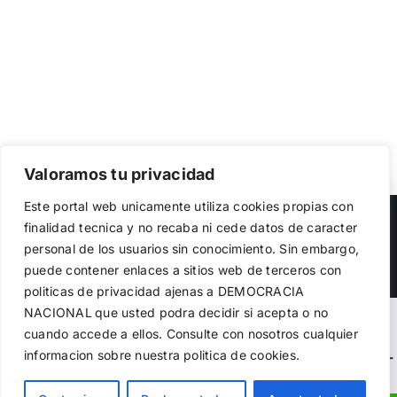
Valoramos tu privacidad
Utilizamos cookies propias y de terceros para garantizar
Este portal web unicamente utiliza cookies propias con
el funcionamiento de la web, medir su uso y mejorar
Copyright 2023 |
Democracia Nacional
| All Rights Reserved
finalidad tecnica y no recaba ni cede datos de caracter
nuestros servicios. Puede aceptar todas las cookies,
personal de los usuarios sin conocimiento. Sin embargo,
rechazar las no necesarias o configurar sus preferencias.
Facebook
Twitter
Instagram
Política de cookies
puede contener enlaces a sitios web de terceros con
politicas de privacidad ajenas a DEMOCRACIA
NACIONAL
que usted podra decidir si acepta o no
Aceptar todo
Warning
: Undefined variable $visibility_homepage in
cuando accede a ellos. Consulte con nosotros cualquier
informacion sobre nuestra politica de cookies.
Rechazar
/home/demopwcr/public_html/wp-content/plugins/kn-
mobile-sharebar/kn_mobile_sharebar.php
on line
71