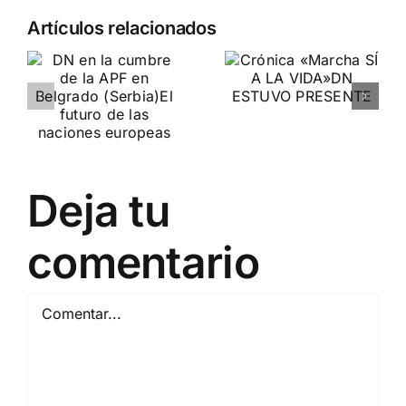
Artículos relacionados
DN en la
Crónica
e
Reunión
«Marcha SÍ
Nacionalist
A LA VIDA»
de París
DN ESTUVO PRESENTE
FORO EUROPA
nes
Deja tu
comentario
Comentar