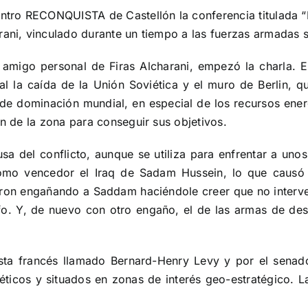
ntro RECONQUISTA de Castellón la conferencia titulada “Es
rani, vinculado durante un tiempo a las fuerzas armadas si
, amigo personal de Firas Alcharani, empezó la charla. 
al la caída de la Unión Soviética y el muro de Berlin, 
 de dominación mundial, en especial de los recursos ener
ón de la zona para conseguir sus objetivos.
ausa del conflicto, aunque se utiliza para enfrentar a unos
como vencedor el Iraq de Sadam Hussein, lo que causó
ieron engañando a Saddam haciéndole creer que no interve
fo. Y, de nuevo con otro engaño, el de las armas de de
nista francés llamado Bernard-Henry Levy y por el sen
éticos y situados en zonas de interés geo-estratégico. L