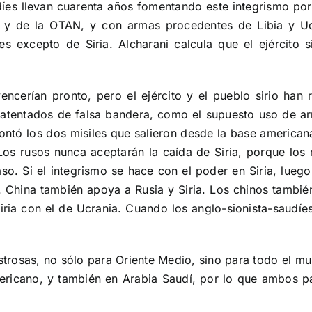
udíes llevan cuarenta años fomentando este integrismo p
a y de la OTAN, y con armas procedentes de Libia y Uc
es excepto de Siria. Alcharani calcula que el ejército
ncerían pronto, pero el ejército y el pueblo sirio han
 atentados de falsa bandera, como el supuesto uso de ar
contó los dos misiles que salieron desde la base american
Los rusos nunca aceptarán la caída de Siria, porque los 
. Si el integrismo se hace con el poder en Siria, luego 
s. China también apoya a Rusia y Siria. Los chinos tambi
Siria con el de Ucrania. Cuando los anglo-sionista-saudíe
strosas, no sólo para Oriente Medio, sino para todo el mu
mericano, y también en Arabia Saudí, por lo que ambos 