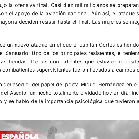
jo la ofensiva final. Casi diez mil milicianos se preparan
on el apoyo de la aviación nacional. Aún así, el ataque se
yoría deciden resistir hasta el final. Las mujeres se ni
e un nuevo ataque en el que el capitán Cortés es herido. 
l Santuario. Uno de los principales resistentes, el tenien
s heridas. De los combatientes que estuvieron desde e
Los combatientes supervivientes fueron llevados a campos 
n del asedio, del papel del poeta Miguel Hernández en el
a del Asedio, un hecho totalmente olvidado hoy en día, in
o y se habló de la importancia psicológica que tuvieron 