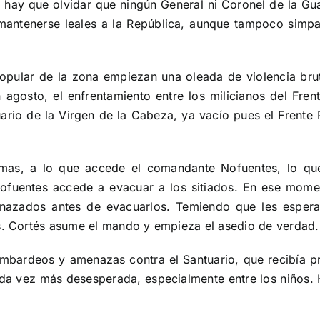
o hay que olvidar que ningún General ni Coronel de la Gua
 mantenerse leales a la República, aunque tampoco simpa
 Popular de la zona empiezan una oleada de violencia bruta
agosto, el enfrentamiento entre los milicianos del Frent
ario de la Virgen de la Cabeza, ya vacío pues el Frente P
armas, a lo que accede el comandante Nofuentes, lo que
 Nofuentes accede a evacuar a los sitiados. En ese mom
nazados antes de evacuarlos. Temiendo que les espera
es. Cortés asume el mando y empieza el asedio de verdad.
bardeos y amenazas contra el Santuario, que recibía pr
a cada vez más desesperada, especialmente entre los niño