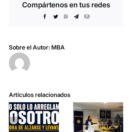
Compártenos en tus redes
Facebook
Twitter
WhatsApp
Telegram
Correo
electrónico
Sobre el Autor:
MBA
Artículos relacionados
a
o
Entrevista a
Crónica
Jennifer
«Marcha SÍ
es
Amaro
A LA VIDA»