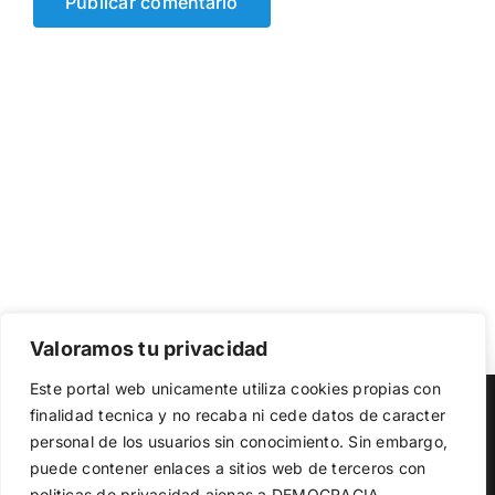
Valoramos tu privacidad
Utilizamos cookies propias y de terceros para garantizar
Este portal web unicamente utiliza cookies propias con
el funcionamiento de la web, medir su uso y mejorar
Copyright 2023 |
Democracia Nacional
| All Rights Reserved
finalidad tecnica y no recaba ni cede datos de caracter
nuestros servicios. Puede aceptar todas las cookies,
personal de los usuarios sin conocimiento. Sin embargo,
rechazar las no necesarias o configurar sus preferencias.
Facebook
Twitter
Instagram
Política de cookies
puede contener enlaces a sitios web de terceros con
politicas de privacidad ajenas a DEMOCRACIA