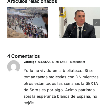
Artículos relacionados
incendios
entre la
de
traición, la
Guadalajara
corrupción
y el resto
y la
del país
sumisión
globalista
PEDRO CHAPARRO
N
(PRESIDENTE
PEDRO CHAPARRO
DEMOCRACIA
(PRESIDENTE
4 Comentarios
NACIONAL)
DEMOCRACIA
yatedigo
04/05/2017 en 10:48
- Responder
NACIONAL)
Yo lo he vivido en la biblioteca…Si se
toman tantas molestias con DN mientras
otros están todos las semanas la SEXTA
de Soros es por algo. Ánimo patriotas,
sois la esperanza blanca de España, no
cejéis.