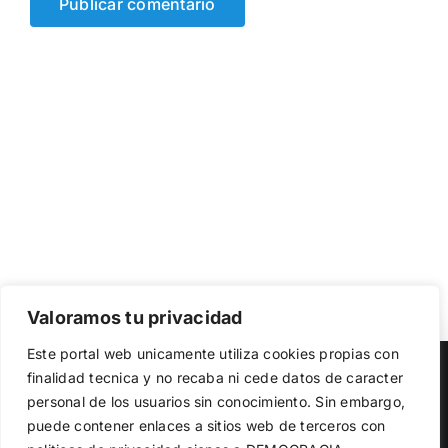
Valoramos tu privacidad
Utilizamos cookies propias y de terceros para garantizar
Este portal web unicamente utiliza cookies propias con
el funcionamiento de la web, medir su uso y mejorar
Copyright 2023 |
Democracia Nacional
| All Rights Reserved
finalidad tecnica y no recaba ni cede datos de caracter
nuestros servicios. Puede aceptar todas las cookies,
personal de los usuarios sin conocimiento. Sin embargo,
rechazar las no necesarias o configurar sus preferencias.
Facebook
Twitter
Instagram
Política de cookies
puede contener enlaces a sitios web de terceros con