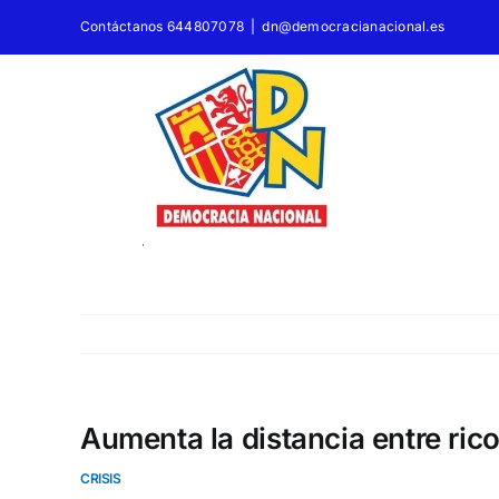
Saltar
Contáctanos 644807078
|
dn@democracianacional.es
al
contenido
Aumenta la distancia entre ric
CRISIS