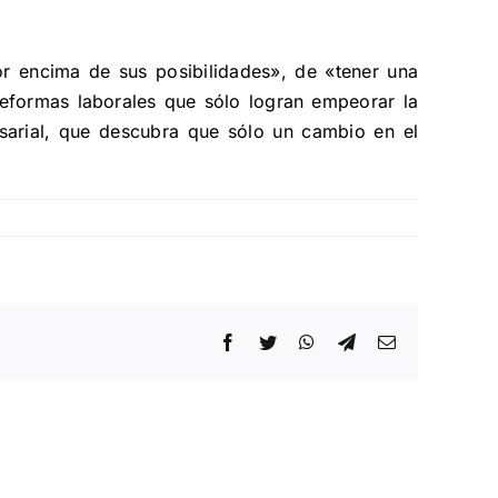
or encima de sus posibilidades», de «tener una
reformas laborales que sólo logran empeorar la
resarial, que descubra que sólo un cambio en el
Facebook
Twitter
WhatsApp
Telegram
Correo
electrónico