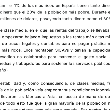
fam, el 1% de los más ricos en España tienen tanto din
 dinero que el 20% de la población más pobre. Durante el
millones de dólares, poseyendo tanto dinero como el 30
 clase media, en el que las rentas del trabajo se llevab
 empezaron bajando impuestos a las rentas más altas mien
 de trucos legales y contables para no pagar práctica
 más ricos. Ellos montaban SICAVs y tenían la capacida
vadido no colaboraba para mantener el gasto social 
medias y trabajadoras para sostener los servicios público
 año)
stabilidad y, como consecuencia, de clases medias, fu
a de la población veía empeorar sus condiciones laborale
 llevaron las fábricas a Asia, en busca de mano de ob
de todo esto fue que la gran mayoría de la población no
 que endeudarse más aún para hacerlo. Por contra, la mi