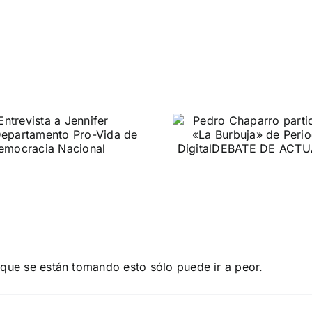
Pedro Chaparro
Confere
participa en «La
internaci
Burbuja» de
Roma: “Eu
Periodista Digital
levanta de
DEBATE DE ACTUALIDAD
ROMA 14 DE MAR
 que se están tomando esto sólo puede ir a peor.