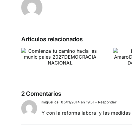
Artículos relacionados
u
Entrevista a
las
Jennifer Amaro
2027
Departamento Pro-Vida de Democracia
AL
Nacional
2 Comentarios
miguel cs
05/11/2014 en 19:51
- Responder
Y con la reforma laboral y las medidas