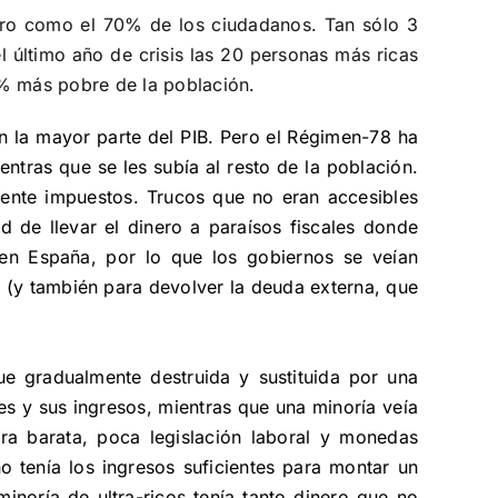
ero como el 70% de los ciudadanos. Tan sólo 3
 último año de crisis las 20 personas más ricas
% más pobre de la población.
an la mayor parte del PIB. Pero el Régimen-78 ha
tras que se les subía al resto de la población.
mente impuestos. Trucos que no eran accesibles
d de llevar el dinero a paraísos fiscales donde
en España, por lo que los gobiernos se veían
s (y también para devolver la deuda externa, que
e gradualmente destruida y sustituida por una
s y sus ingresos, mientras que una minoría veía
ra barata, poca legislación laboral y monedas
 tenía los ingresos suficientes para montar un
noría de ultra-ricos tenía tanto dinero que no