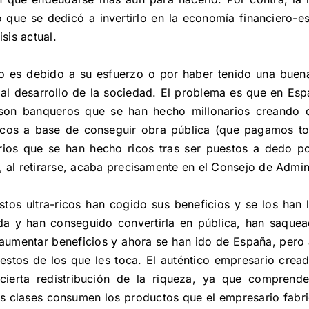
o que se dedicó a invertirlo en la economía financiero
isis actual.
lo es debido a su esfuerzo o por haber tenido una buena
 al desarrollo de la sociedad. El problema es que en Esp
son banqueros que se han hecho millonarios creando d
icos a base de conseguir obra pública (que pagamos tod
rios que se han hecho ricos tras ser puestos a dedo por
e, al retirarse, acaba precisamente en el Consejo de Adm
estos ultra-ricos han cogido sus beneficios y se los han
a y han conseguido convertirla en pública, han saquead
y aumentar beneficios y ahora se han ido de España, pero 
os de los que les toca. El auténtico empresario creado
ierta redistribución de la riqueza, ya que comprend
as clases consumen los productos que el empresario fabri