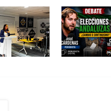
Pedro Chaparro
Confere
participa en «La
internaci
Burbuja» de
Roma: “Eu
Periodista Digital
levanta de
DEBATE DE ACTUALIDAD
ROMA 14 DE MAR