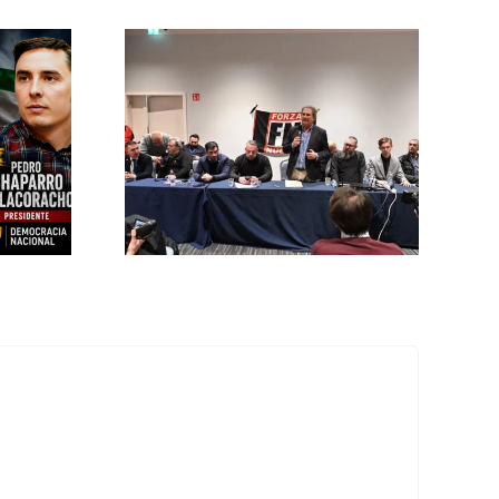
ncia
onal en
ropa se
 nuevo”
ZO DE 2026