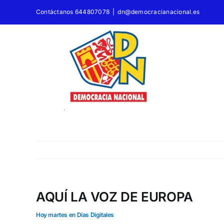
Saltar
Contáctanos 644807078
|
dn@democracianacional.es
al
contenido
AQUÍ LA VOZ DE EUROPA
Hoy martes en Días Digitales