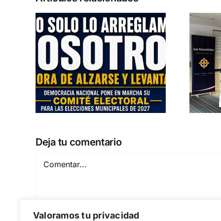
u
Entrevista a
las
Jennifer Amaro
2027
Departamento Pro-Vida de Democracia
AL
Nacional
Deja tu comentario
Comentar
Valoramos tu privacidad