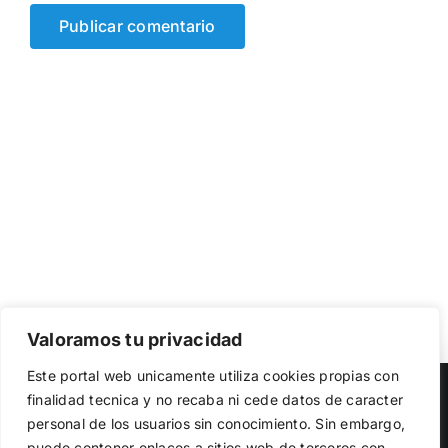
Valoramos tu privacidad
Utilizamos cookies propias y de terceros para garantizar
Este portal web unicamente utiliza cookies propias con
el funcionamiento de la web, medir su uso y mejorar
Copyright 2023 |
Democracia Nacional
| All Rights Reserved
finalidad tecnica y no recaba ni cede datos de caracter
nuestros servicios. Puede aceptar todas las cookies,
personal de los usuarios sin conocimiento. Sin embargo,
rechazar las no necesarias o configurar sus preferencias.
Facebook
Twitter
Instagram
Política de cookies
puede contener enlaces a sitios web de terceros con