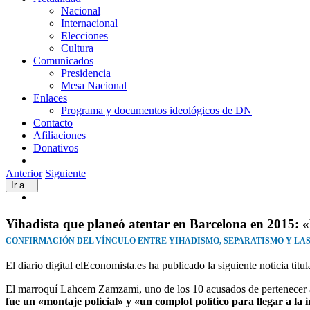
Nacional
Internacional
Elecciones
Cultura
Comunicados
Presidencia
Mesa Nacional
Enlaces
Programa y documentos ideológicos de DN
Contacto
Afiliaciones
Donativos
Anterior
Siguiente
Ir a...
Ver
imagen
más
Yihadista que planeó atentar en Barcelona en 2015: 
grande
CONFIRMACIÓN DEL VÍNCULO ENTRE YIHADISMO, SEPARATISMO Y LA
El diario digital elEconomista.es ha publicado la siguiente noticia ti
El marroquí Lahcem Zamzami, uno de los 10 acusados de pertenecer a 
fue un «montaje policial» y «un complot político para llegar a l