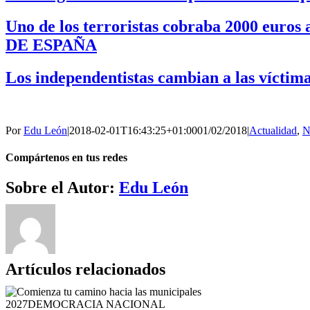
Uno de los terroristas cobraba 2000 eur
DE ESPAÑA
Los independentistas cambian a las víctima
Por
Edu León
|
2018-02-01T16:43:25+01:00
01/02/2018
|
Actualidad
,
N
Compártenos en tus redes
Facebook
Twitter
WhatsApp
Telegram
Correo
Sobre el Autor:
Edu León
electrónico
Artículos relacionados