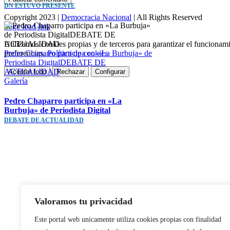
DN ESTUVO PRESENTE
Copyright 2023 |
Democracia Nacional
| All Rights Reserved
Facebook
Twitter
Instagram
Page load link
Utilizamos cookies propias y de terceros para garantizar el funcionami
Pedro Chaparro participa en «La Burbuja» de
preferencias.
Política de cookies
Periodista DigitalDEBATE DE
ACTUALIDAD
Aceptar todo
Rechazar
Configurar
Galería
Ir
a
Arriba
Pedro Chaparro participa en «La
Burbuja» de Periodista Digital
DEBATE DE ACTUALIDAD
Valoramos tu privacidad
Este portal web unicamente utiliza cookies propias con finalidad