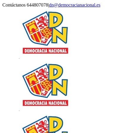
Saltar
Contáctanos 644807078
|
dn@democracianacional.es
al
contenido