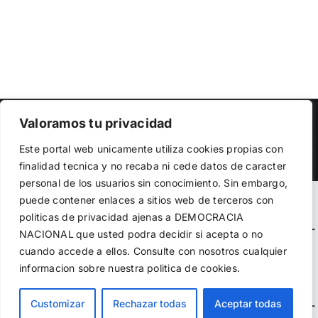
Copyright 2023 |
Democracia Nacional
| All Rights Reserved
Valoramos tu privacidad
Utilizamos cookies propias y de terceros para garantizar
Facebook
Twitter
Instagram
Este portal web unicamente utiliza cookies propias con
el funcionamiento de la web, medir su uso y mejorar
finalidad tecnica y no recaba ni cede datos de caracter
nuestros servicios. Puede aceptar todas las cookies,
personal de los usuarios sin conocimiento. Sin embargo,
rechazar las no necesarias o configurar sus preferencias.
Política de cookies
puede contener enlaces a sitios web de terceros con
Warning
: Undefined variable $visibility_homepage in
politicas de privacidad ajenas a DEMOCRACIA
/home/demopwcr/public_html/wp-content/plugins/kn-
NACIONAL
que usted podra decidir si acepta o no
Aceptar todo
mobile-sharebar/kn_mobile_sharebar.php
on line
71
cuando accede a ellos. Consulte con nosotros cualquier
informacion sobre nuestra politica de cookies.
Rechazar
Warning
: Undefined variable $visibility_page in
Configurar
Customizar
Rechazar todas
Aceptar todas
/home/demopwcr/public_html/wp-content/plugins/kn-