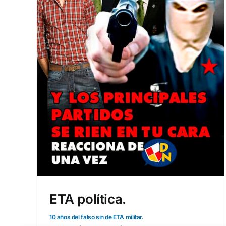
nión
ETA política.
10 años del falso sin de ETA militar.