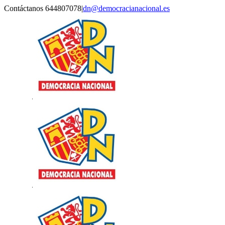
Saltar
Contáctanos 644807078
|
dn@democracianacional.es
al
contenido