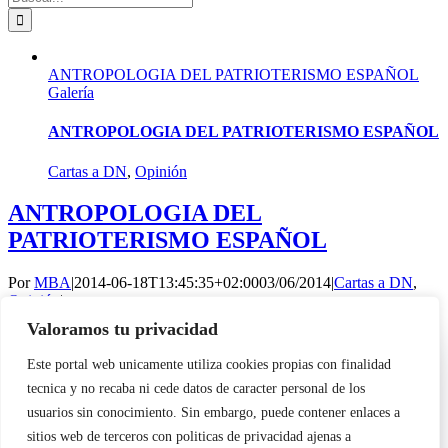
ANTROPOLOGIA DEL PATRIOTERISMO ESPAÑOL
Galería
ANTROPOLOGIA DEL PATRIOTERISMO ESPAÑOL
Cartas a DN
,
Opinión
ANTROPOLOGIA DEL
PATRIOTERISMO ESPAÑOL
Por
MBA
|
2014-06-18T13:45:35+02:00
03/06/2014
|
Cartas a DN
,
Opinión
|
Valoramos tu privacidad
Visto el fracaso en España de las opciones políticas
Utilizamos cookies propias y de terceros para garantizar el
autodenominadas [...]
Este portal web unicamente utiliza cookies propias con finalidad
funcionamiento de la web, medir su uso y mejorar nuestros
Más información
tecnica y no recaba ni cede datos de caracter personal de los
servicios. Puede aceptar todas las cookies, rechazar las no
0
necesarias o configurar sus preferencias.
Política de cookies
usuarios sin conocimiento. Sin embargo, puede contener enlaces a
Copyright 2023 |
Democracia Nacional
| All Rights Reserved
sitios web de terceros con politicas de privacidad ajenas a
Facebook
Twitter
Instagram
Page load link