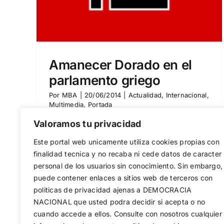
rtada
Amanecer Dorado en el
parlamento griego
Por
MBA
|
20/06/2014
|
Actualidad
,
Internacional
,
Multimedia
,
Portada
Valoramos tu privacidad
Nikolaos Michaloliakos, presidente de
Este portal web unicamente utiliza cookies propias con
Amanecer Dorado, fue detenido
finalidad tecnica y no recaba ni cede datos de caracter
personal de los usuarios sin conocimiento. Sin embargo,
ilegalmente el [...]
puede contener enlaces a sitios web de terceros con
politicas de privacidad ajenas a DEMOCRACIA
Más información
0
NACIONAL
que usted podra decidir si acepta o no
cuando accede a ellos. Consulte con nosotros cualquier