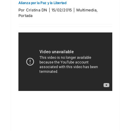
Alianza por la Paz y la Libertad
Por
Cristina DN
|
15/02/2015
|
Multimedia
,
Portada
EUROPA UNA GRANDE Y
LIBRE
ACTO PÚBLICO EN MADRID, 22N
Actividades
Actualidad
Comunicados
Internacional
Nacional