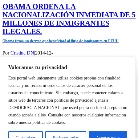
OBAMA ORDENA LA
NACIONALIZACIÓN INMEDIATA DE 5
MILLONES DE INMIGRANTES
ILEGALES.
Obama firma un decreto que beneficiará al flujo de inmigrantes en EEUU
Por
Cristina DN
|
2014-12-
12T20:23:28+01:00
12/12/2014
|
Actualidad
,
Internacional
|
Valoramos tu privacidad
Barack Obama recientemente ha anunciado (a nosotros nos suena
Utilizamos cookies propias y de terceros para garantizar el
más [...]
Este portal web unicamente utiliza cookies propias con finalidad
funcionamiento de la web, medir su uso y mejorar nuestros
Más información
tecnica y no recaba ni cede datos de caracter personal de los
servicios. Puede aceptar todas las cookies, rechazar las no
3
necesarias o configurar sus preferencias.
Política de cookies
usuarios sin conocimiento. Sin embargo, puede contener enlaces a
Copyright 2023 |
Democracia Nacional
| All Rights Reserved
sitios web de terceros con politicas de privacidad ajenas a
Facebook
Twitter
Instagram
Page load link
Aceptar todo
DEMOCRACIA NACIONAL
que usted podra decidir si acepta o no
Warning
: Undefined variable $visibility_homepage in
cuando accede a ellos. Consulte con nosotros cualquier informacion
/home/demopwcr/public_html/wp-content/plugins/kn-mobile-
Rechazar
sobre nuestra politica de cookies.
sharebar/kn_mobile_sharebar.php
on line
71
Warning
: Undefined variable $visibility_page in
Configurar
Customizar
Rechazar todas
Aceptar todas