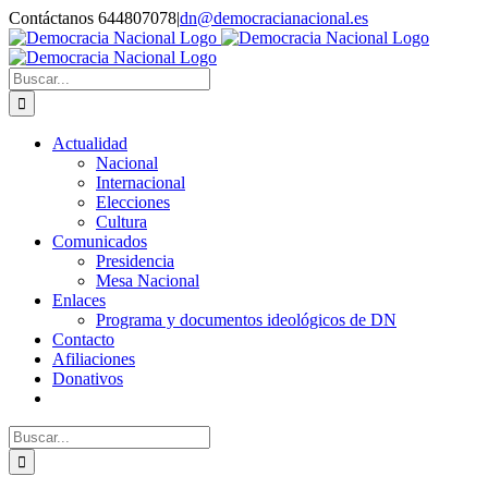
Saltar
Contáctanos 644807078
|
dn@democracianacional.es
al
contenido
Buscar:
Actualidad
Nacional
Internacional
Elecciones
Cultura
Comunicados
Presidencia
Mesa Nacional
Enlaces
Programa y documentos ideológicos de DN
Contacto
Afiliaciones
Donativos
Buscar: