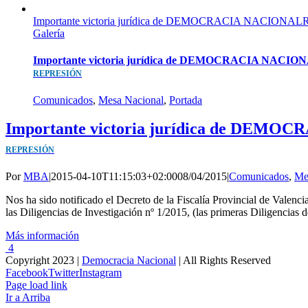
Importante victoria jurídica de DEMOCRACIA NACION
Galería
Importante victoria jurídica de DEMOCRACIA NACIO
REPRESIÓN
Comunicados
,
Mesa Nacional
,
Portada
Importante victoria jurídica de DEM
REPRESIÓN
Por
MBA
|
2015-04-10T11:15:03+02:00
08/04/2015
|
Comunicados
,
Me
Nos ha sido notificado el Decreto de la Fiscalía Provincial de Valenc
las Diligencias de Investigación nº 1/2015, (las primeras Diligencias de
Más información
4
Copyright 2023 |
Democracia Nacional
| All Rights Reserved
Facebook
Twitter
Instagram
Page load link
Ir a Arriba