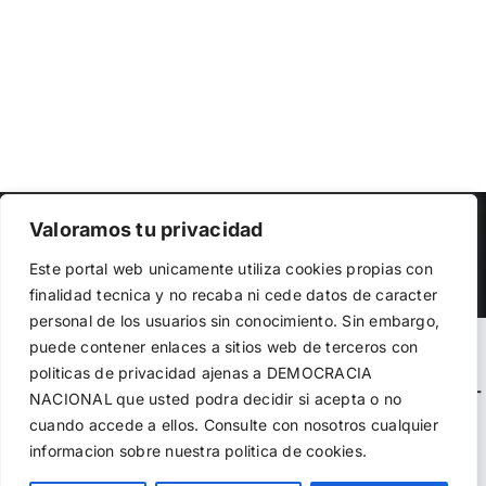
Copyright 2023 |
Democracia Nacional
| All Rights Reserved
Valoramos tu privacidad
Utilizamos cookies propias y de terceros para garantizar
Facebook
Twitter
Instagram
Este portal web unicamente utiliza cookies propias con
el funcionamiento de la web, medir su uso y mejorar
finalidad tecnica y no recaba ni cede datos de caracter
nuestros servicios. Puede aceptar todas las cookies,
personal de los usuarios sin conocimiento. Sin embargo,
rechazar las no necesarias o configurar sus preferencias.
Política de cookies
puede contener enlaces a sitios web de terceros con
Warning
: Undefined variable $visibility_homepage in
politicas de privacidad ajenas a DEMOCRACIA
/home/demopwcr/public_html/wp-content/plugins/kn-
NACIONAL
que usted podra decidir si acepta o no
Aceptar todo
mobile-sharebar/kn_mobile_sharebar.php
on line
71
cuando accede a ellos. Consulte con nosotros cualquier
informacion sobre nuestra politica de cookies.
Rechazar
Warning
: Undefined variable $visibility_page in