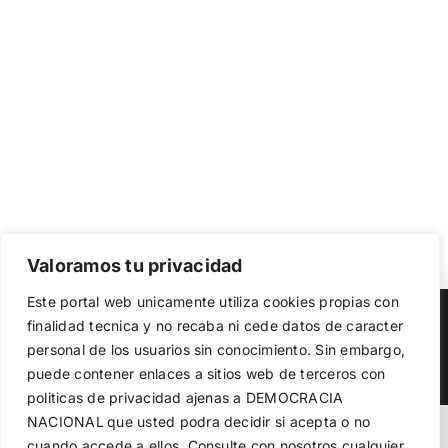
Valoramos tu privacidad
Utilizamos cookies propias y de terceros para garantizar
Este portal web unicamente utiliza cookies propias con
el funcionamiento de la web, medir su uso y mejorar
Copyright 2023 |
Democracia Nacional
| All Rights Reserved
finalidad tecnica y no recaba ni cede datos de caracter
nuestros servicios. Puede aceptar todas las cookies,
personal de los usuarios sin conocimiento. Sin embargo,
rechazar las no necesarias o configurar sus preferencias.
Facebook
Twitter
Instagram
Política de cookies
puede contener enlaces a sitios web de terceros con
politicas de privacidad ajenas a DEMOCRACIA
NACIONAL
que usted podra decidir si acepta o no
Aceptar todo
Warning
: Undefined variable $visibility_homepage in
cuando accede a ellos. Consulte con nosotros cualquier