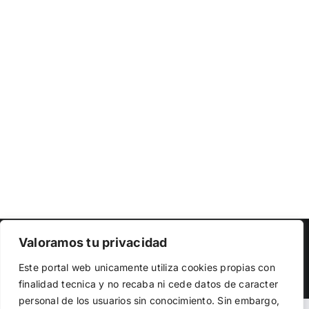
Copyright 2023 |
Democracia Nacional
| All Rights Reserved
Valoramos tu privacidad
Utilizamos cookies propias y de terceros para garantizar
Facebook
Twitter
Instagram
Este portal web unicamente utiliza cookies propias con
el funcionamiento de la web, medir su uso y mejorar
finalidad tecnica y no recaba ni cede datos de caracter
nuestros servicios. Puede aceptar todas las cookies,
personal de los usuarios sin conocimiento. Sin embargo,
rechazar las no necesarias o configurar sus preferencias.