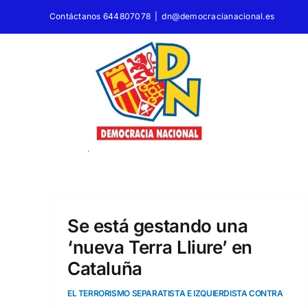
Saltar
Contáctanos 644807078
|
dn@democracianacional.es
al
contenido
Se está gestando una
‘nueva Terra Lliure’ en
Cataluña
EL TERRORISMO SEPARATISTA E IZQUIERDISTA CONTRA