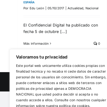
ESPAÑA
Por
Edu León
|
05/10/2017
|
Actualidad
,
Nacional
El Confidencial Digital ha publicado con
fecha 5 de octubre [...]
Más información
0
Valoramos tu privacidad
Este portal web unicamente utiliza cookies propias con
finalidad tecnica y no recaba ni cede datos de caracter
personal de los usuarios sin conocimiento. Sin embargo,
Copyright 2023 |
Democracia Nacional
| All Rights Reserv
puede contener enlaces a sitios web de terceros con
politicas de privacidad ajenas a DEMOCRACIA
NACIONAL
que usted podra decidir si acepta o no
cuando accede a ellos. Consulte con nosotros cualquier
informacion sobre nuestra politica de cookies.