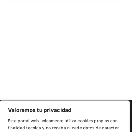
Copyright 2023 |
Democracia Nacional
| All Rights Reserved
Valoramos tu privacidad
Utilizamos cookies propias y de terceros para garantizar
Facebook
Twitter
Instagram
Este portal web unicamente utiliza cookies propias con
el funcionamiento de la web, medir su uso y mejorar
finalidad tecnica y no recaba ni cede datos de caracter
nuestros servicios. Puede aceptar todas las cookies,