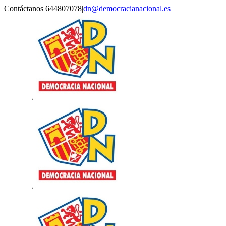
Saltar
Contáctanos 644807078
|
dn@democracianacional.es
al
contenido