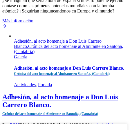
¿Se imaginan que sería ahora de España si nuestro potente ejercito
contase como las primeras potencias mundiales con la bomba
atómica? ¿Seguirían ninguneandonos en Europa y el mundo?
Más información
9
Adhesión, al acto homenaje a Don Luis Carrero
Blanco.Crónica del acto homenaje al Almirante en Santoña,
(Cantabria)
Galería
Adhesión, al acto homenaje a Don Luis Carrero Blanco.
Crónica del acto homenaje al Almirante en Santoña, (Cantabria)
Actividades
,
Portada
Adhesión, al acto homenaje a Don Luis
Carrero Blanco.
Crónica del acto homenaje al Almirante en Santoña, (Cantabria)
Por
PCV
|
2014-12-26T13:35:15+01:00
23/12/2014
|
Actividades
,