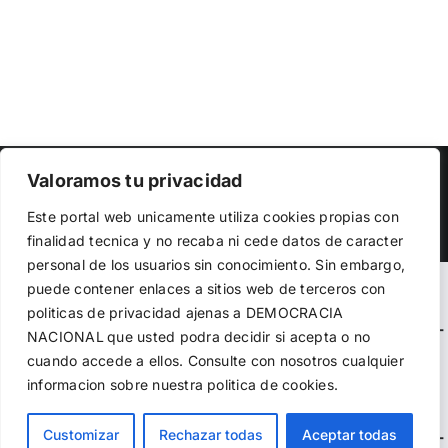
Copyright 2023 |
Democracia Nacional
| All Rights Reserved
Valoramos tu privacidad
Utilizamos cookies propias y de terceros para garantizar
Facebook
Twitter
Instagram
Este portal web unicamente utiliza cookies propias con
el funcionamiento de la web, medir su uso y mejorar
finalidad tecnica y no recaba ni cede datos de caracter
nuestros servicios. Puede aceptar todas las cookies,
personal de los usuarios sin conocimiento. Sin embargo,
rechazar las no necesarias o configurar sus preferencias.
Política de cookies
puede contener enlaces a sitios web de terceros con
Warning
: Undefined variable $visibility_homepage in
politicas de privacidad ajenas a DEMOCRACIA
/home/demopwcr/public_html/wp-content/plugins/kn-
NACIONAL
que usted podra decidir si acepta o no
Aceptar todo
mobile-sharebar/kn_mobile_sharebar.php
on line
71
cuando accede a ellos. Consulte con nosotros cualquier
informacion sobre nuestra politica de cookies.
Rechazar
Warning
: Undefined variable $visibility_page in
Configurar
Customizar
Rechazar todas
Aceptar todas
/home/demopwcr/public_html/wp-content/plugins/kn-