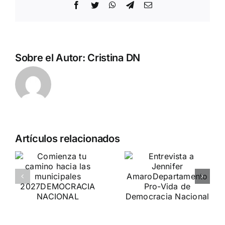
Facebook
Twitter
WhatsApp
Telegram
Correo
electrónico
Sobre el Autor:
Cristina DN
Artículos relacionados
a
Crónica
o
Entrevista a
«Marcha SÍ
Jennifer
A LA VIDA»
es
Amaro
DN ESTUVO PRESENTE
Departamento Pro-Vida
de Democracia Nacional