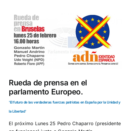
Ver
imagen
más
grande
Rueda de prensa en el
parlamento Europeo.
'El futuro de las verdaderas fuerzas patriotas en España por la Unidad y
la Libertad'
El próximo Lunes 25 Pedro Chaparro (presidente