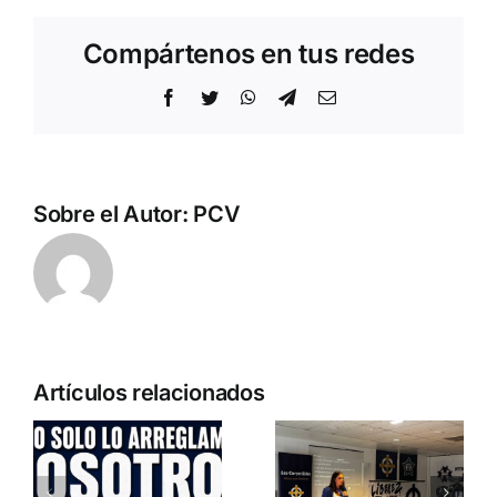
Compártenos en tus redes
Facebook
Twitter
WhatsApp
Telegram
Correo
electrónico
Sobre el Autor:
PCV
Artículos relacionados
a
DN en la
o
Entrevista a
cumbre de
Jennifer
la APF en