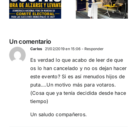
es
Amaro
Belgrado
(Serbia)
Departamento Pro-Vida
de Democracia Nacional
El futuro de las naciones
europeas
Un comentario
Carlos
21/02/2019 en 15:06
- Responder
Es verdad lo que acabo de leer de que
os lo han cancelado y no os dejan hacer
este evento? Si es así menudos hijos de
puta….Un motivo más para votaros.
(Cosa que ya tenía decidida desde hace
tiempo)
Un saludo compañeros.