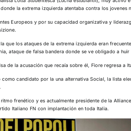
onalista Lotta Studentesca (Lucha estudiantil), muy activ
donde la extrema izquierda atentaba contra los jovenes na
entes Europeos y por su capacidad organizativa y lideraz
sizione.
 la que los ataques de la extrema izquierda eran frecuen
onia, ataque de falsa bandera donde se ve obligado a hui
sa de la acusación que recaía sobre él, Fiore regresa a
It
omo candidato por la una alternativa Social, la lista ele
.
 ritmo frenético y es actualmente presidente de la Allian
tido Italiano FN con implantación en toda Italia.