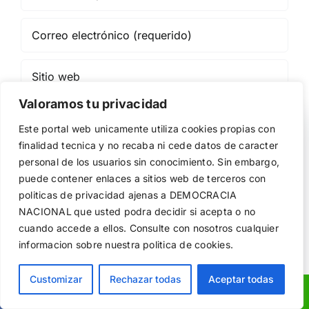
Valoramos tu privacidad
Utilizamos cookies propias y de terceros para garantizar
Guardar mi nombre, email y sitio web en este
Este portal web unicamente utiliza cookies propias con
el funcionamiento de la web, medir su uso y mejorar
navegador para la próxima vez que comente.
finalidad tecnica y no recaba ni cede datos de caracter
nuestros servicios. Puede aceptar todas las cookies,
personal de los usuarios sin conocimiento. Sin embargo,
rechazar las no necesarias o configurar sus preferencias.
Política de cookies
puede contener enlaces a sitios web de terceros con
politicas de privacidad ajenas a DEMOCRACIA
NACIONAL
que usted podra decidir si acepta o no
Aceptar todo
cuando accede a ellos. Consulte con nosotros cualquier
informacion sobre nuestra politica de cookies.
Rechazar
Configurar
Customizar
Rechazar todas
Aceptar todas