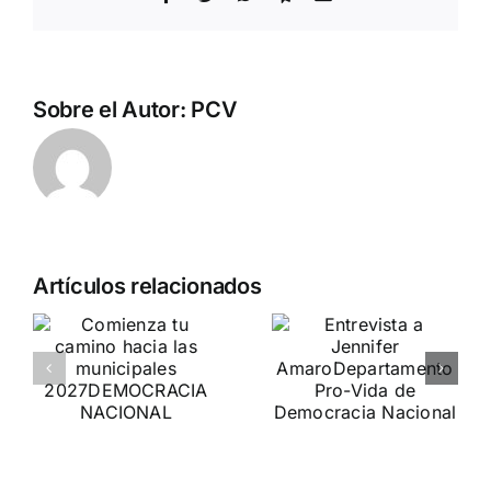
electrónico
Sobre el Autor:
PCV
Artículos relacionados
a
Crónica
o
Entrevista a
«Marcha SÍ
Jennifer
A LA VIDA»
es
Amaro
DN ESTUVO PRESENTE
Departamento Pro-Vida
de Democracia Nacional